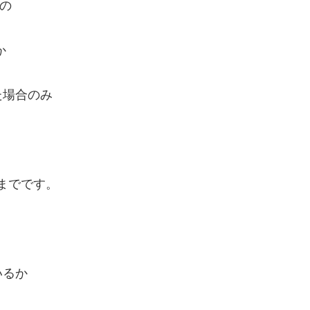
での
か
た場合のみ
日までです。
いるか