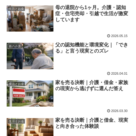
母の退院から1ヶ月。介護・認知
生活とお金
症・住宅売却・引越で生活が激変
しています
2026.05.15
父の認知機能と環境変化｜「でき
親の介護
る」と言う現実とのズレ
2026.04.01
家を売る決断｜介護・借金・家族
生活とお金
の現実から逃げずに選んだ答え
2026.03.30
家を売る決断｜介護と借金、現実
生活とお金
と向き合った体験談