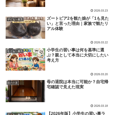
2026.03.23
ズートピア2を観た娘が「1も見た
子ども・教育
い」と言った理由｜家族で観たリ
アル体験
2026.03.22
小学生の習い事は何を基準に選
子ども・教育
ぶ？親として本当に大切にしたい
考え方
2026.03.20
母の退院は本当に可能か？自宅帰
親の介護
宅確認で見えた現実
2026.03.18
【2026年版】小学生の習い事ラ
子ども・教育