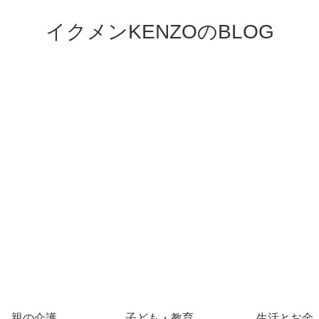
イクメンKENZOのBLOG
親の介護
子ども・教育
生活とお金