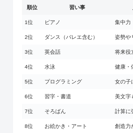
順位
習い事
1位
ピアノ
集中力
2位
ダンス（バレエ含む）
姿勢や
3位
英会話
将来役
4位
水泳
健康・
5位
プログラミング
女の子
6位
習字・書道
美文字
7位
そろばん
計算に
8位
お絵かき・アート
創造力