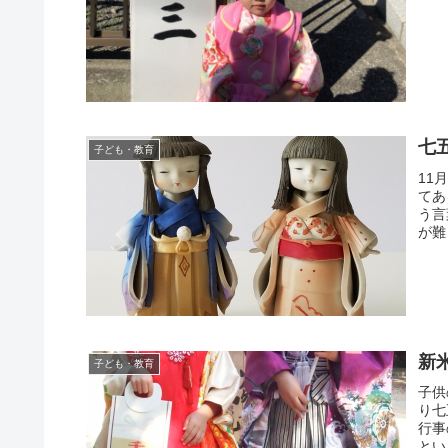
七
子ども・教育
11
てあ
う言
が難
新
子ども・教育
子供
り七
行事
とい