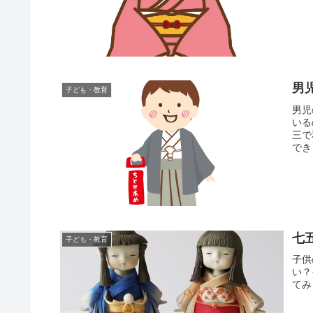
男
子ども・教育
男児
いる
三で
でき
七
子ども・教育
子供
い？
てみ