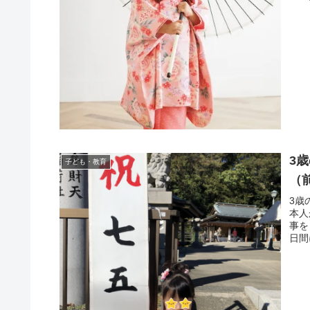
3
子ども・教育
（
3歳
本人
事を
日間