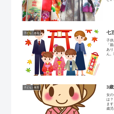
七
子ども・教育
子供
「親
あり
ん。
3
子ども・教育
女の
は？
ます
歳児