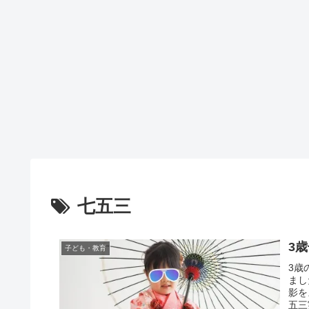
七五三
3
子ども・教育
3歳
まし
影を
五三