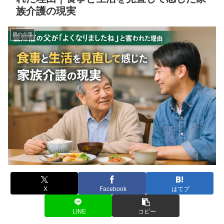
族介護の現実
親の介護
X
Facebook
はてブ
LINE
コピー