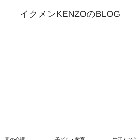
イクメンKENZOのBLOG
親の介護
子ども・教育
生活とお金