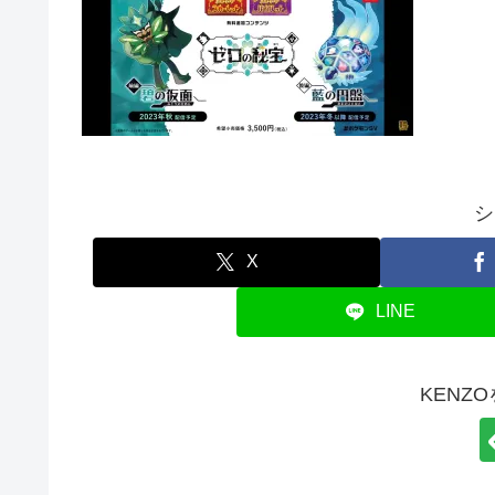
シ
X
LINE
KENZ