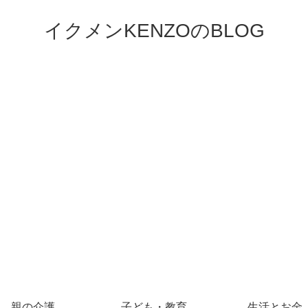
イクメンKENZOのBLOG
親の介護
子ども・教育
生活とお金