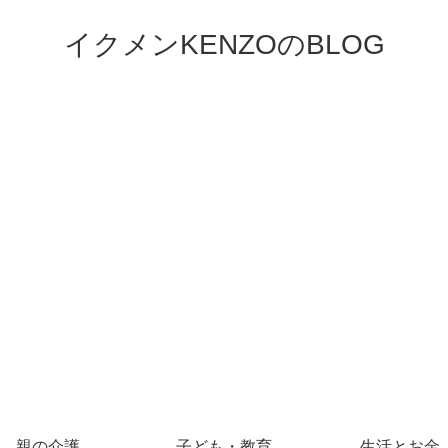
イクメンKENZOのBLOG
親の介護
子ども・教育
生活とお金