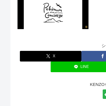
シ
X
LINE
KENZ