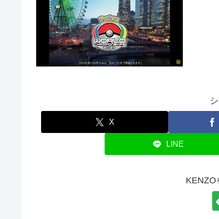
シ
X
LINE
KENZ