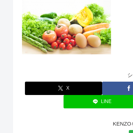
シ
X
LINE
KENZ