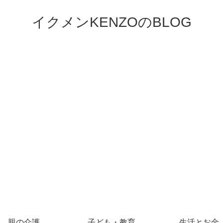
イクメンKENZOのBLOG
親の介護
子ども・教育
生活とお金