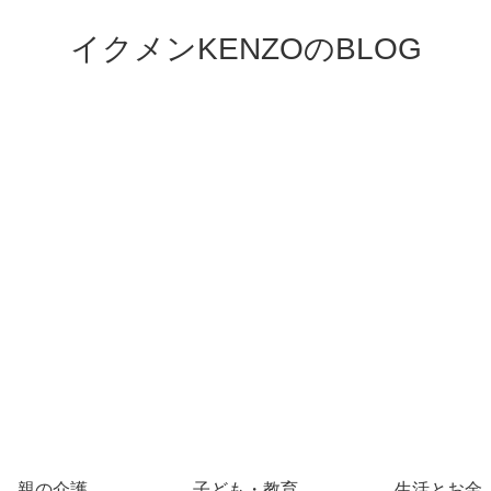
イクメンKENZOのBLOG
親の介護
子ども・教育
生活とお金