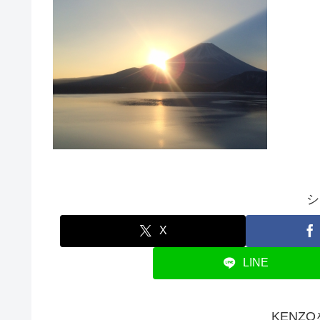
シ
X
LINE
KENZ