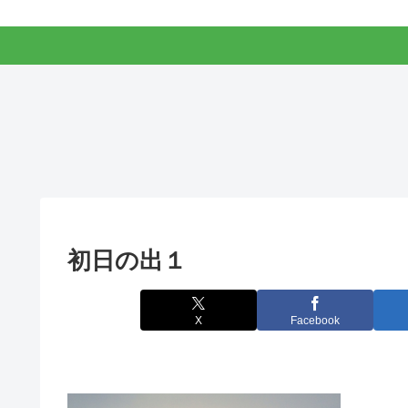
初日の出１
X
Facebook